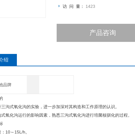
访 问 量：
1423
产品咨询
介绍
他品牌
的
进行三沟式氧化沟的实验，进一步加深对其构造和工作原理的认识。
三沟式氧化沟运行的影响因素，熟悉三沟式氧化沟进行培菌核驯化的过程。
标
：10～15L/h。