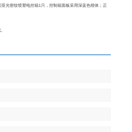
双面亚光密纹喷塑电控箱1只，控制箱面板采用深蓝色楷体；正
成。