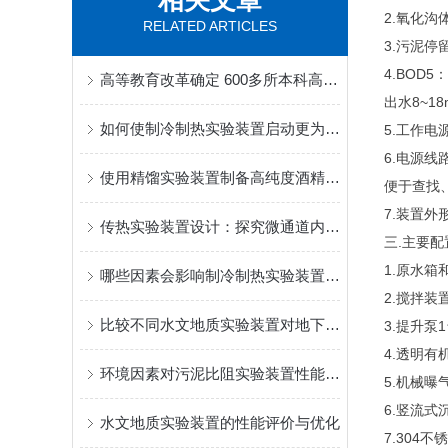
相关文章
2.氧化沟
RELATED ARTICLES
3.污泥停留
4.BOD5
高等教育改革确定 600多所本科高校将转向职业教育
出水8~18
如何使制冷制热实验装置启动更为安全可靠？
5.工作电
6.电源
使用精馏实验装置制备高纯度酒精的步骤是什么？
便于查找
7.装置外形
传热实验装置设计：探究微通道内流体流动与传热特性
三.主要
1.原水
哪些因素会影响制冷制热实验装置的使用寿命？
2.搅拌装
比较不同水文地质实验装置对地下水位变化的响应灵敏度
3.提升泵
4.透明有
环境因素对污泥比阻实验装置性能的影响
5.机械曝
6.竖流式
水文地质实验装置的性能评价与优化
7.30