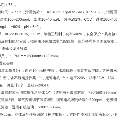
体积：75L。
时间5～7.5h，污泥负荷：（KgBOD5/KgMLVSS•d）0.15~0.25，
：进水100~200mg/L，出水10~40mg/L，效率≥92%。COD：进水180~400
mg/L，≥90%。pH：6~9 。
源：AC220V±10%、50Hz，单相三线制，功率600W，安全保护：具
线路及控制线的安装：须使用环保阻燃电气配线槽，规范整理符合国家标准
、维修和调换线路。
尺寸：1700mm×800mm×1200mm。
配置及参数
箱和清水箱各1个：白色10mm厚PP板，水箱底板上安装有放空阀，方便将
置1套，含不锈钢搅拌桨1个，定速电机1台：电压220V、功率25W、15K、9
1台、流量计1个（量程2-20L/H）
机玻璃材质三沟式氧化沟池体 1个（透明有机玻璃材质、750*550*290
气装置3套、曝气深度调节装置3套、调速电机3套(转速0~300rpm，无级
沉淀池：透明有机玻璃，φ300*350mm。
4不锈钢台面、池体及配件标识牌（拉丝银板），管路性质和水流箭头标识，