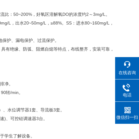
污泥回流比：50~200%，好氧区溶解氧DO的浓度约2～3mg/L。
mg/L，出水20~50mg/L，≥88%。SS：进水80~160mg/L，
有接地保护、漏电保护、过流保护。
，具有绝缘、防弧、阻燃自熄等特点，布线整齐，安装可靠，
在线咨询
水排净。
0转/min。
电话
mm）、水位调节器1套、导流板3套。
微信扫一扫
调速)、可控硅调速器3台。
便于学生了解设备。