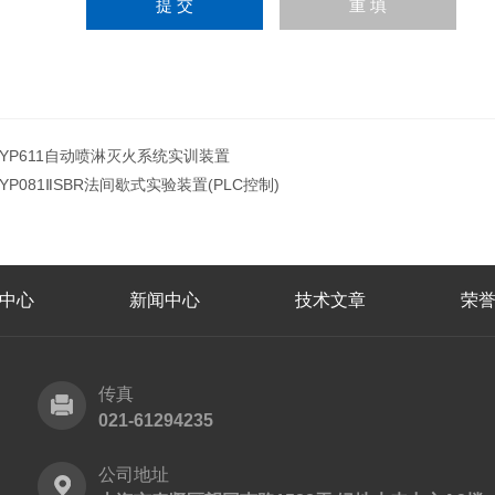
JYP611自动喷淋灭火系统实训装置
JYP081ⅡSBR法间歇式实验装置(PLC控制)
中心
新闻中心
技术文章
荣
传真
021-61294235
公司地址