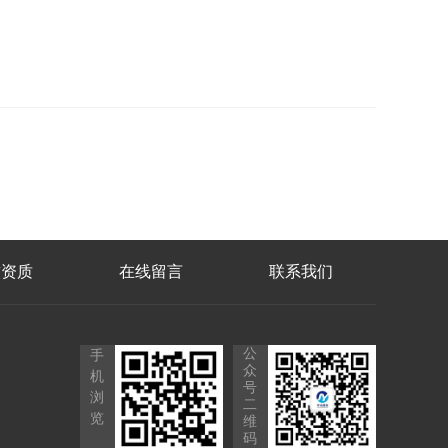
誉资质
在线留言
联系我们
公
手
众
机
号
浏
二
览
维
码