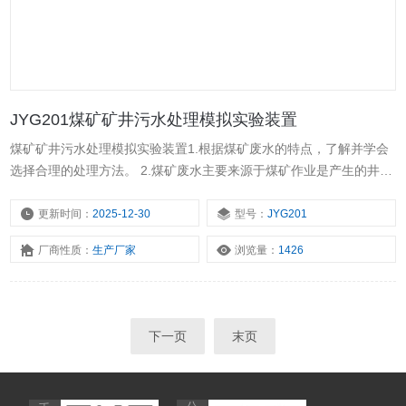
JYG201煤矿矿井污水处理模拟实验装置
煤矿矿井污水处理模拟实验装置1.根据煤矿废水的特点，了解并学会
选择合理的处理方法。 2.煤矿废水主要来源于煤矿作业是产生的井下
废水，矿区工业场地的淋溶废水，生活区生活污水等。煤矿山在采煤
生产过程中产生的废水中含有多种有害的有机物、无机物、重金属离
更新时间：
2025-12-30
型号：
JYG201
子等，且水质成份复杂多样。其水质特点是颜色发黑、发灰。含大量
厂商性质：
生产厂家
浏览量：
1426
颗粒性悬浮物，质重、易沉淀，常常煤泥易处理。
下一页
末页