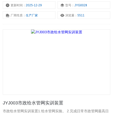
器对其废水的流入、加药混凝、曝气、反冲洗、排放、排泥等进行自
更新时间：
2025-12-29
型号：
JYG002Ⅱ
动控制，对每一段的水处理效果进行监测，整套设备连接使用、也可
厂商性质：
生产厂家
浏览量：
5511
分开单独使用。
JYJ003市政给水管网实训装置
市政给水管网实训装置1.给水管网实验。 2.完成日常市政管网最高日