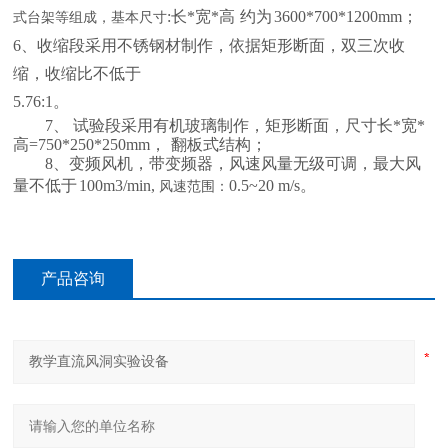
:长*宽*高
约为
3600*700*1200mm；
式台架等组成，基本尺寸
6、收缩段采用不锈钢材制作，依据矩形断面
，双三次收
缩，收缩比不低于
5.76:1。
7、 试验段采用有机玻璃制作，矩形断面，尺寸长*宽*
高=750*250*250mm，
翻板式结构；
8、变频风机，带变频器，风速风量无级可调，最大风
量不低于
100m3/min,
0.5~20 m/s。
风速范围：
产品咨询