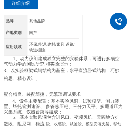
详细介绍
品牌
其他品牌
产地类别
国产
环保,能源,建材/家具,道路/
应用领域
轨道/船舶
1、动力仪组建成独立完整的实验体系，可进行多项空
气动力学
的测试研究
和实验演示；
3、以实验框架式钢结构为基座，水平直流卧式结构，巧妙
构
思、精心设计、
配合精良、装配简捷，无繁琐调试要求；
4、设备主要配置：基本实验风洞、试验模型、测力装
置、毕托管测速管、
多管总压耙、三分力天平、多通道压力
采集系统、仪器台架等组成；
5、基本实验风洞包含进风口、变频风机、天圆地方扩
散段、阻尼网、稳流
段、收缩段、试验段、模型安装支架、移动