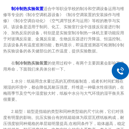
制冷制热实验装置
适合中等职业学校的制冷和空调设备运用与维
修等专业的《制冷空调机器设备》《制冷空调装置的安装操作与维
修》《制冷空调自动化》《空气调节技术与运用》等程的教学与实
训。该设备是适用于制药、化工、实验室行业中连接反应釜进行制
冷、加热反应的设备，特别是是实验室制冷制热一体机主要功能应用
于对玻璃反应釜、金属反应釜、生物反应器进行升降温、恒温控制。
且该设备具有温度巡测功能，数码显示，即温度巡测器可检测制冷制
热实验设备的各关健部位的工作温度，提供实验数据。
在
制冷制热实验装置
的使用过程中，有两个主要因素会影响其使
用寿命，下面我们来具体分析一下。
1.水分：纸箱用含水量过高的瓦楞纸板制造，或者长时间贮顾在
潮湿的环境中，都会降低其耐压强度。纤维是一种吸水性很强的，在
梅雨季节及空气中湿度较大时，纸板中水分与大气环境的湿平衡关系
很重要。
2.箱型：箱型是指箱的类型和同种类型箱的尺寸比例，它们对强
度有明显的影响。抗压实验台有的纸箱箱体为双层瓦楞纸板构成，耐
压强度较同种规格的单层箱明显提高;在相同条件下，箱体越高，稳定