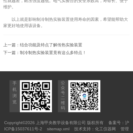
性就越差，耐压强度越低。电气实验台的安全系数高，寿命长、便于
维护。
以上就是影响制冷制热实验装置使用寿命的因素，希望能帮助大
家更好地使用该设备。
上一篇：
结合功能及特点了解传热实验装置
下一篇：
制冷制热实验装置竟有这么多特点！
公
手
众
机
号
浏
二
览
维
码
Copyright©2026 上海甲央教学设备有限公司 版权所有
备案号：沪
ICP备15037611号-2
sitemap.xml
技术支持：
化工仪器网
管理