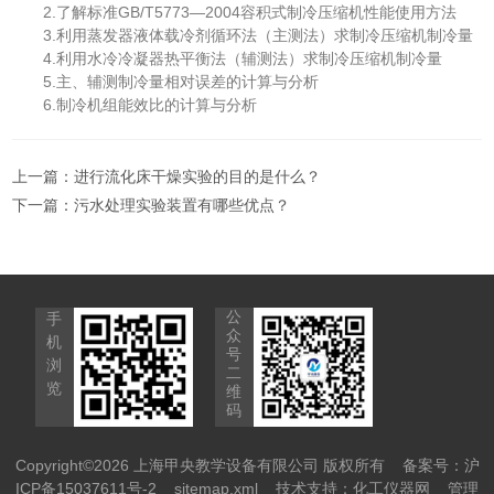
2.了解标准GB/T5773—2004容积式制冷压缩机性能使用方法
3.利用蒸发器液体载冷剂循环法（主测法）求制冷压缩机制冷量
4.利用水冷冷凝器热平衡法（辅测法）求制冷压缩机制冷量
5.主、辅测制冷量相对误差的计算与分析
6.制冷机组能效比的计算与分析
上一篇：
进行流化床干燥实验的目的是什么？
下一篇：
污水处理实验装置有哪些优点？
公
手
众
机
号
浏
二
览
维
码
Copyright©2026 上海甲央教学设备有限公司 版权所有
备案号：沪
ICP备15037611号-2
sitemap.xml
技术支持：
化工仪器网
管理