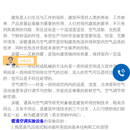
建筑是人们生活与工作的场所。建筑环境对人类的寿命、工作效
率、产品质量起着极为重要的作用。人们对现代建筑的要求，不只有
挡风遮雨的功能，而且还应是一个温湿度适宜、空气清新、光照柔
和、宁静舒适的环境。有些生产与科学实验室需要恒温、恒湿、无菌
环境等。采暖通风与空气调节是控制建筑热湿环境和室内空气品质的
技术，同时也包含对系统本身所产生噪声的控制。
采暖——又称供暖，是指向建筑物供给热量，保持室内一定温
度。
通风——用自然或机械的方法向某一房间或空间送入室外空气，
和由某一房间或空间排出空气的过程，送入的空气可以是经过处理
的，也可以是不经过处理的。
空气调节——对某一房间或空间内的温度、湿度、洁净度和空气
流动速度等进行调节与控制，并提供足够量的新鲜空气。空气调节简
称空调。
采暖、通风与空气调节研究对象都是建筑环境控制技术，既有共
同点，又有不同点，是建筑环境技术的三个分支，人们习惯把他们联
系在一起，称为暖通空调（英文简称HVAC）。
暖通空调实验设备
的实验目的：
1.熟悉蒸汽压缩式制冷循环系统的基本结构和工作原理