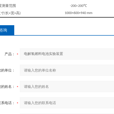
度
测量
范围
℃
-200~200
尺寸
长
宽
高
10
00×
60
0×
94
0
mm
(
×
×
)
咨询
产品：
您的单位：
您的姓名：
联系电话：