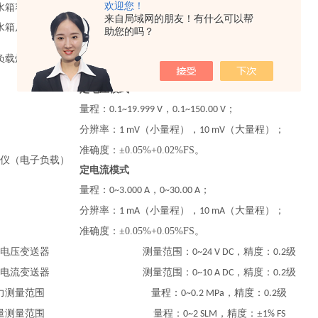
欢迎您！
水箱容量
1.25 L
来自局域网的朋友！有什么可以帮
水箱尺寸
×
×
124
61
165mm
助您的吗？
额定电压：
；
24 V
负载灯泡
额定功率：
100 W
定电压模式
量程：
，
；
0.1~19.999 V
0.1~150.00 V
分辨率：
（小量程），
（大量程）；
1 mV
10 mV
准确度：
±0.05%+0.02%FS
。
仪（电子负载）
定电流模式
量程：
，
；
0~3.000 A
0~30.00 A
分辨率：
（小量程），
（大量程）；
1 mA
10 mA
准确度：
±0.05%+0.05%FS
。
电压变送器
测量范围：
，
精度：
级
0~24
V DC
0.2
电流变送器
测量范围：
，
精度：
级
0~10
A DC
0.2
力
测量范围
量程：
，精度：
级
0
~0.2 MPa
0.2
量
测量范围
量程：
，精度：±
0~2 SLM
1% FS