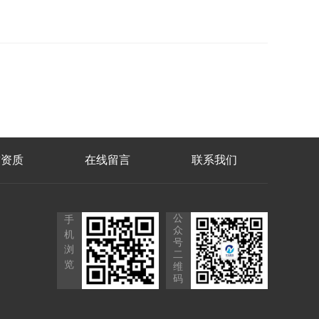
誉资质
在线留言
联系我们
公
手
众
机
号
浏
二
览
维
码