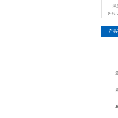
温
外形
产品