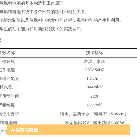
氢燃料电池的基本构造和工作原理。
氢燃料电池系统中各个部件的功能和相互关系。
电解水制氢以及氢燃料电池发电的过程，观察电能的产生和利用。
学生的动手能力和对新能源技术的实践认知。
标
参数名称
技术指标
工作环境
常温、常压
工作电源
220V 50HZ
解槽产氢量
1.2 L/min
耗水量
144ml/h
.
解启动时间
≤
20s
产氢纯度
≥
99.99%
质使用要求
纯水、去离子水（电导率
≤
）
5 uS/cm
料电池堆
额定输出
，输出功率≤
12V
100 W
片电池数
20