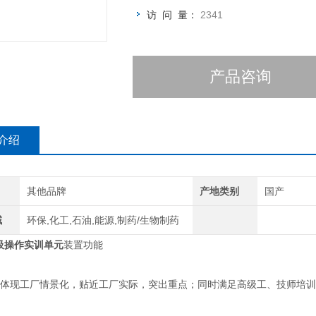
理和性能参数、了解流量、压力、温度
访 问 量：
2341
产品咨询
介绍
其他品牌
产地类别
国产
域
环保,化工,石油,能源,制药/生物制药
吸操作实训单元
装置功能
置体现工厂情景化，贴近工厂实际，突出重点；同时满足高级工、技师培