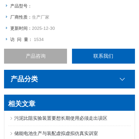
事故处置培训等诸多培训科目。
产品型号：
厂商性质：
生产厂家
更新时间：
2025-12-30
访 问 量：
1534
产品咨询
联系我们
产品分类
相关文章
污泥比阻实验装置要想长期使用必须走出误区
储能电池生产与装配虚拟虚拟仿真实训室