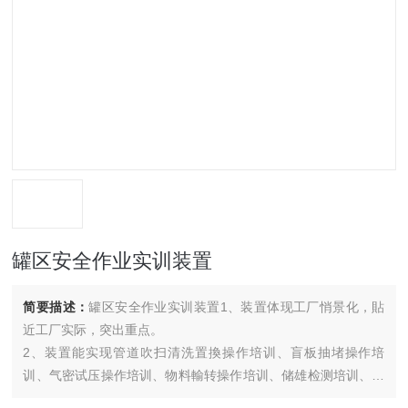
罐区安全作业实训装置
简要描述：
罐区安全作业实训装置1、装置体现工厂悄景化，貼
近工厂实际，突出重点。
2、装置能实现管道吹扫清洗置換操作培训、盲板抽堵操作培
训、气密试压操作培训、物料輸转操作培训、储雄检测培训、充
装系数培训、 储at脱水操作培训、产品调和分析操作培训、应急