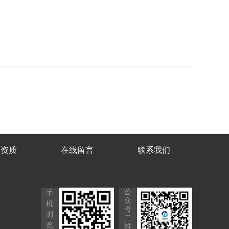
誉资质
在线留言
联系我们
公
手
众
机
号
浏
二
览
维