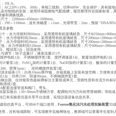
：10L/h。
源：AC220V±10%、50Hz，单相三线制，功率600W，安全保护：具
线路及控制线的安装：使用环保阻燃电气配线槽，规范整理符合国家标准，
维修和调换线路。
尺寸：2200mm×450mm×1600mm。
围：190～1100nm，波长准确度：±1nm，光谱带宽：2nm，预留 “DN
配置及参数
on池1个：水力停留时间60min，采用透明有机玻璃材质，尺寸Φ250mm×800m
1个：水力停留时间20min，采用透明有机玻璃材质，尺寸200mm×200mm×6
1个：水力停留时间20min，采用透明有机玻璃材质，尺寸200mm×200mm×6
淀池：水力停留时间120min，采用透明有机玻璃材质，尺寸600mm×280mm×
1台。蠕动泵1台：回流使用。
测量与调节：转子流量计，液体流量计1个。
ton池搅拌电机1台、不锈钢搅拌奖1套、搅拌调速器1台、絮凝池搅拌电机1
药计量泵
1台、FeSO
加药计量泵
1台、NaOH加药计量泵1台、酸加药计
4
0×200、壁厚5mm）、溶药槽搅拌装置5套。
和清水箱各1只：白色10mm厚PP板，水箱底板上安装有放空阀，方便将水
电机1台：功率25W、转速90rpm、不锈钢搅拌桨1套。
04不锈钢台面、拉丝银双色板标牌标注主要组成单元，管路性质和水流方向标
源控制系统1套。
ERA配套连接管道和阀门、弯头。
钢框架实验台（30×30mm不锈钢方管、配脚轮均为万向轮带禁锢脚）等组成
学校已有实验室仪器共享平台
连接
，实现仪器设备信息共享
。
D虚拟仿真平台，可供66个端口使用，
Fenton氧化法污水处理实验装置
3D
使用，没有地域限制，可实现教学实验网络化，教师端可以查看学生签到