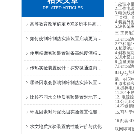
相关文章
1.处理水量
RELATED ARTICLES
2.工作电
3.电源
于查找、
4.装置外形
高等教育改革确定 600多所本科高校将转向职业教育
5.波长范
三
.主要
如何使制冷制热实验装置启动更为安全可靠？
1.Fent
2.中和池
3.絮凝池
使用精馏实验装置制备高纯度酒精的步骤是什么？
4.斜板沉
5.进水泵
6.流量
7.Fen
传热实验装置设计：探究微通道内流体流动与传热特性
8.H
O
加
2
2
质、φ15
哪些因素会影响制冷制热实验装置的使用寿命？
9.原水箱
10.搅拌
11.3
比较不同水文地质实验装置对地下水位变化的响应灵敏度
12. 电
13.公元
14.不锈
环境因素对污泥比阻实验装置性能的影响
1
5
.可与
1
6
.配套3
水文地质实验装置的性能评价与优化
联网即可