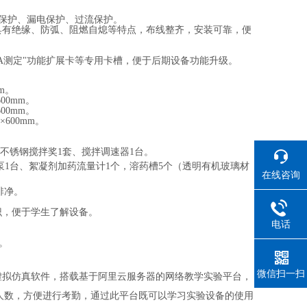
有接地保护、漏电保护、过流保护。
具有绝缘、防弧、阻燃自熄等特点，布线整齐，安装可靠，便
A/RNA测定"功能扩展卡等专用卡槽，便于后期设备功能升级。
m。
00mm。
00mm。
600mm。
台、不锈钢搅拌奖1套、搅拌调速器1台。
量泵1台、絮凝剂加药流量计1个，溶药槽5个（透明有机玻璃材
在线咨询
排净。
识，便于学生了解设备。
电话
。
微信扫一扫
虚拟仿真软件，搭载基于阿里云服务器的网络教学实验平台，
人数，方便进行考勤，通过此平台既可以学习实验设备的使用