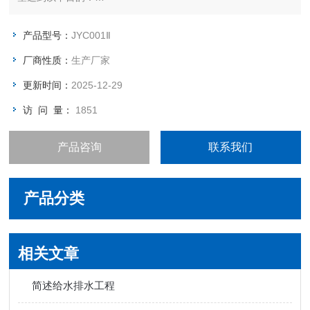
1.了解A2O工艺的组成，运行操作要点；
2.确定去除率高、能量省的运行参数，知道生产运行；
产品型号：
JYC001Ⅱ
3.针对一些工业污染源对该工艺运行的冲击，提出准确的判断，
厂商性质：
生产厂家
避免造成较大的事故；
更新时间：
2025-12-29
访 问 量：
1851
产品咨询
联系我们
产品分类
相关文章
简述给水排水工程