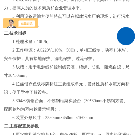
力，提高人员的技术素质和企业管理水平。
5.利用设备运输方便的特点可以在拟建污水厂的现场，进行污水
处理可行性的试验。
二
.技术指标
1.处理水量：10L/h。
2.工作电源：AC220V±10%、50Hz，单相三线制，功率1.3KW，
安全保护：具有接地保护、漏电保护、过流保护。
3.线槽：用于电源线和控制线安装，绝缘、防弧、阻燃自熄，尺
寸30*30mm。
4.拉丝银双色板标牌标注主要组成单元，管路性质和水流方向标
识，便于学生了解设备。
5.304不锈钢台面、不锈钢框架实验台（30*30mm不锈钢方管、
配脚轮均为万向轮带禁锢脚）。
6.装置外形尺寸：2350mm×450mm×1600mm。
二
.主要配置及参数
1.原水箱和清水箱各1个：白色PP板、厚度10mm，原水箱容积80