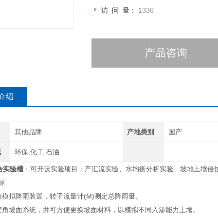
访 问 量：
1336
产品咨询
介绍
其他品牌
产地类别
国产
域
环保,化工,石油
合实验槽
：可开设实验项目：产汇流实验、水均衡分析实验、坡地土壤侵
标
有模拟降雨装置，转子流量计(M)测定总降雨量。
可变角坡面系统，并可方便更换坡面材料，以模拟不同入渗能力土壤。