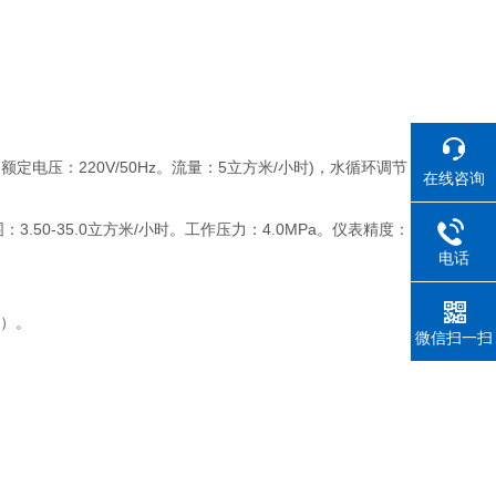
额定电压：220V/50Hz。流量：5立方米/小时)，水循环调节
在线咨询
范围：3.50-35.0立方米/小时。工作压力：4.0MPa。仪表精度：
电话
称）。
微信扫一扫