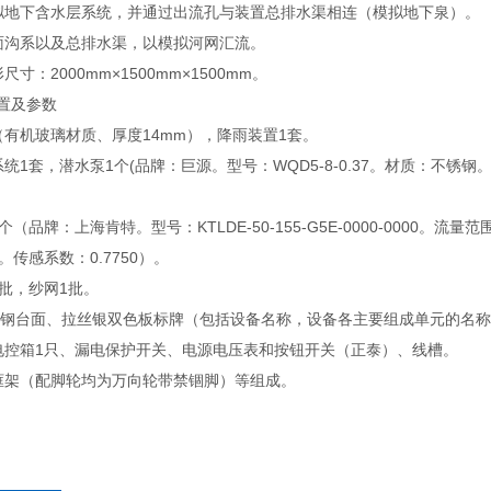
模拟地下含水层系统，并通过出流孔与装置总排水渠相连（模拟地下泉）。
坡面沟系以及总排水渠，以模拟河网汇流。
尺寸：2000mm×1500mm×1500mm。
配置及参数
（有机玻璃材质、厚度14mm），降雨装置1套。
系统1套，潜水泵1个(品牌：巨源。型号：WQD5-8-0.37。材质：不锈钢。
个（品牌：上海肯特。型号：KTLDE-50-155-G5E-0000-0000。流量
5。传感系数：0.7750）。
1批，纱网1批。
4不锈钢台面、拉丝银双色板标牌（包括设备名称，设备各主要组成单元的名
钢电控箱1只、漏电保护开关、电源电压表和按钮开关（正泰）、线槽。
钢框架（配脚轮均为万向轮带禁锢脚）等组成。