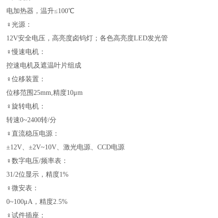
电加热器，温升≤100℃
♀光源：
12V安全电压，高亮度卤钨灯；各色高亮度LED发光管
♀慢速电机：
控速电机及遮温叶片组成
♀位移装置：
位移范围25mm,精度10μm
♀旋转电机：
转速0~2400转/分
♀直流稳压电源：
±12V、±2V~10V、激光电源、CCD电源
♀数字电压/频率表：
31/2位显示，精度1%
♀微安表：
0~100μA，精度2.5%
♀试件插座：