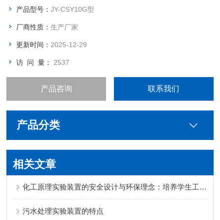
十余种实验。并可根据实验原理自主开发出更多的实验内容。实
产品型号：
JY-CSY10G型
验仪主要由实验工作台、光电器件、信号源及仪表显示、图像和
厂商性质：
生产厂家
数据采集
更新时间：
2025-12-29
访 问 量：
2537
产品咨询
联系我们
产品分类
相关文章
化工原理实验装置的安全设计与环保理念：培养学生工程责任感
污水处理实验装置的特点