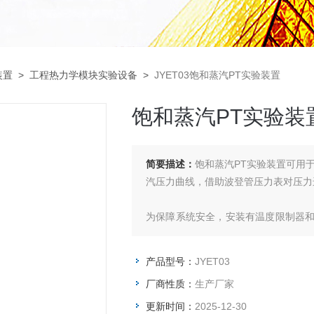
装置
>
工程热力学模块实验设备
>
JYET03饱和蒸汽PT实验装置
饱和蒸汽PT实验装
简要描述：
饱和蒸汽PT实验装置可用于
汽压力曲线，借助波登管压力表对压力
为保障系统安全，安装有温度限制器
会被记录并传输至软件进行显示。
产品型号：
JYET03
(1)记录水的蒸汽压力曲线
厂商性质：
生产厂家
(2)表示封闭系统中压力和温度之间的
更新时间：
2025-12-30