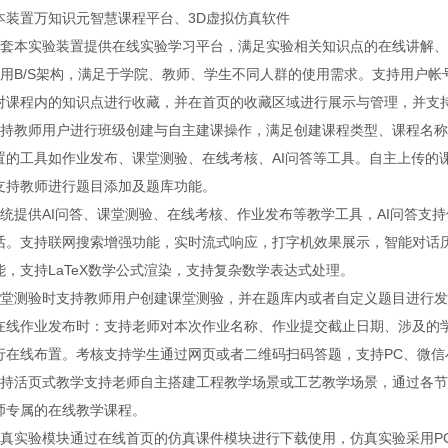
本装置万知识元智慧课程平台、3D虚拟仿真软件
配套本实验装置提供在线实验学习平台，满足实验相关知识点的在线讲解
采用B/S架构，满足于学院、教师、学生不同人群的使用需求。支持用户
对课程内的知识点进行收藏，并在首页的收藏区域进行展示与管理，并支
支持教师用户进行班级创建与自主建课操作，满足创建课程类型、课程名
置的工具如作业发布、课堂测验、在线考核、AI问答等工具。自主上传的
支持教师进行题目添加及题库功能。
统提供AI问答、课堂测验、在线考核、作业发布等教学工具，AI问答支持使
话。支持联网搜索增强功能，实时流式响应，打字机效果展示，智能对话历
能，支持LaTeX数学公式渲染，支持复杂数学表达式处理。
课堂测验时支持教师用户创建课堂测验，并在题库内或者自定义题目进行
在线作业发布时：支持老师对本次作业名称、作业提交截止日期、涉及的
行在线布置。考核支持学生通过网页或者二维码扫码答题，支持PC、微信
支持活页式教学支持老师自主搭建工程教学场景或工艺教学场景，通过各
师专属的在线教学课程。
仿真实验模块通过在线首页的仿真课件模块进行下载使用，仿真实验采用P