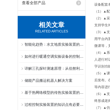
查看全部产品
设备配套
（1）▲
（2）▲
相关文章
支持学生
RELATED ARTICLES
（3）▲
用平台内
智能化趋势：水文地质实验装置的自动化与数据采集革新
微课等，
（4）▲系
如何进行暖通空调实验设备的控制性能测试？
人进行对
字识别功
详解三孔探针测速原理：从伯努利方程到流向角解算
（5）▲
后发布。
储能产品搬运机器人解决方案
等内容进
基于热网络模型的传热实验装置的设计与实现
（6）▲
终形成老
过程控制实验装置的知识点有必要和大家说说
（7）▲