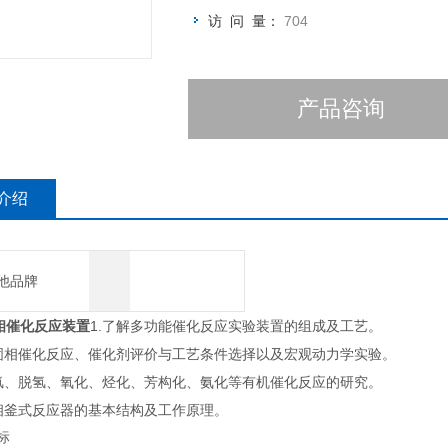
访 问 量：
704
产品咨询
介绍
他品牌
相催化反应装置
1.了解多功能催化反应实验装置的组成及工艺。
气固相催化反应、催化剂评价与工艺条件选择以及宏观动力学实验。
加氢、脱氢、氧化、烃化、芳构化、氨化等有机催化反应的研究。
液相釜式反应器的基本结构及工作原理。
标