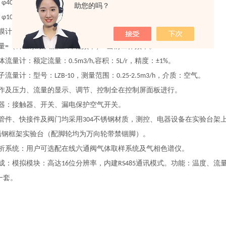
：
。气液分离器：
。
φ40×400mm
φ50×150mm
助您的吗？
：
。加热功率
。
φ10×250mm
0.5KW
膜计量泵。功率
。最大流量
。冲程频率
。吸程
。
30W
3L/h
120n/min
2m
量
（计量泵最大流量
冲程频率）
当前工作频率。
=
/
×
体流量计：额定流量：
容积：
，精度：
。
0.5m3/h,
5L/r
±1%
子流量计：型号：
，测量范围：
，介质：空气。
LZB-10
0.25-2.5m3/h
作及压力、流量的显示、调节、控制全在控制屏面板进行。
器：接触器、开关、漏电保护空气开关。
管件、快接件及阀门均采用
不锈钢材质，测控、电器设备在实验台架
304
锈钢框架实验台（配脚轮均为万向轮带禁锢脚）。
析系统：用户可选配在线六通阀气体取样系统及气相色谱仪。
成：模拟模块：高达
位分辨率，内建
通讯模式。功能：温度、流
16
RS485
一套。