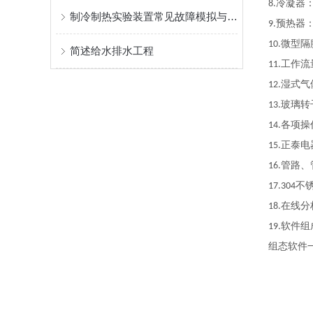
冷凝器
8.
制冷制热实验装置常见故障模拟与诊断技巧
预热器
9.
微型隔
10.
简述给水排水工程
工作流
11.
湿式气
12.
玻璃转
13.
各项操
14.
正泰电
15.
管路、
16.
不
17.304
在线分
18.
软件组
19.
组态软件