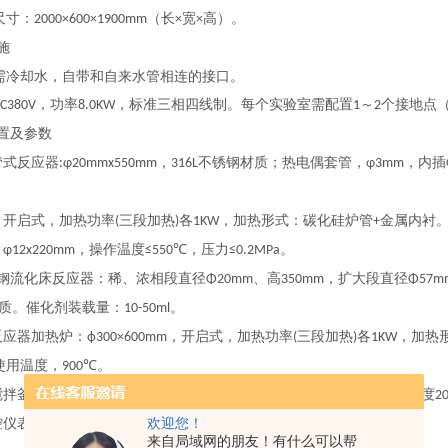
尺寸：
（长
宽
高）。
2000×600×1900mm
×
×
施
需冷却水，自带和自来水管相连的接口。
，功率
，标准三相四线制。每个实验室需配置
～
个接地点
C380V
8.0KW
1
2
置及参数
管式反应器
，
不锈钢材质；热电偶套管，
，内插
:φ20mmx550mm
316L
φ3mm
：开启式，加热功率
三段加热
各
，加热形式：碳化硅炉管
金属内衬
(
)
1KW
+
：
，操作温度
，压力
。
φ12x220mm
≤550℃
≤0.2MPa
钢流化床反应器：稀、浓相段直径
、高
，扩大段直径
Φ20mm
350mm
Φ57m
质。催化剂装载量：
。
10-50ml
反应器加热炉：
，开启式，加热功率
三段加热
各
，加热
ф300×600mm
(
)
1KW
使用温度，
。
900℃
搅拌釜式反应器，釜容积
，搅拌转速
，压力
，温度
0.5L
0-500r/min
0.15MPa
2
欢迎您！
控仪表、固态调压器、固态继电器控制，控温精度
。
±2℃
来自局域网的朋友！有什么可以帮