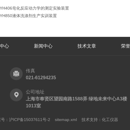
JYH406皂化反应动力学的测定实验装置
JYH850液体洗涤剂生产实训装置
中心
新闻中心
技术文章
荣
传真
021-61294235
公司地址
上海市奉贤区望园南路1588弄 绿地未来中心A3楼
1013室
号：沪ICP备15037611号-2
sitemap.xml
技术支持：
化工仪器