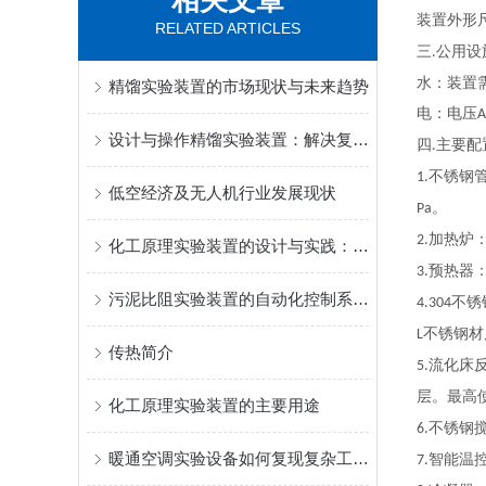
相关文章
装置外形
RELATED ARTICLES
三
公用设
.
水：装置
精馏实验装置的市场现状与未来趋势
电：电压
A
设计与操作精馏实验装置：解决复杂混合物分离难题
四
主要配
.
不锈钢
1.
低空经济及无人机行业发展现状
。
Pa
加热炉
2.
化工原理实验装置的设计与实践：从理论到工业模拟的桥梁
预热器
3.
污泥比阻实验装置的自动化控制系统设计
不锈
4.304
不锈钢材
L
传热简介
流化床
5.
层。最高
化工原理实验装置的主要用途
不锈钢
6.
暖通空调实验设备如何复现复杂工况下的系统运行？
智能温
7.