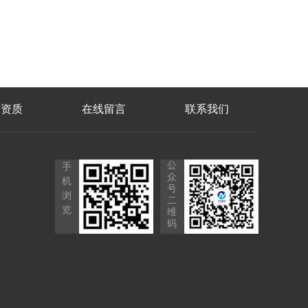
誉资质
在线留言
联系我们
公
手
众
机
号
浏
二
览
维
码