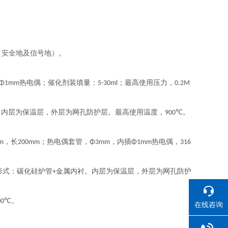
（安全地及信号地）。
热电偶；催化剂装填量：
；最高使用压力，
Φ1mm
5-30ml
0.2M
。内层为保温层，外层为网孔防护层。最高使用温度，
。
900℃
，长
；热电偶套管，
，内插
热电偶，
m
200mm
Φ3mm
Φ1mm
316
形式：碳化硅炉管
金属内衬。内层为保温层，外层为网孔防护
+
。
00℃
在线咨询