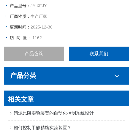
灾探测器；编码型手动火灾报警按钮；非编码型感烟火灾探测
产品型号：
JY-XFJY
器；编码型火灾声光警报器；压力开关。
厂商性质：
生产厂家
更新时间：
2025-12-30
访 问 量：
1162
产品咨询
联系我们
产品分类
相关文章
污泥比阻实验装置的自动化控制系统设计
如何控制甲醇精馏实验装置？