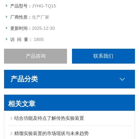
4,通过该装置可了解蒸发浓缩的原理和操作方法；
产品型号：
JYHG-TQ15
5,利用超声波技术对多种天然产物进行提取；
厂商性质：
生产厂家
6, 可改变超声波频率、电机搅拌速率、提取罐及蒸发罐的温度，
改变工艺；
更新时间：
2025-12-30
访 问 量：
1805
产品咨询
联系我们
产品分类
相关文章
结合功能及特点了解传热实验装置
精馏实验装置的市场现状与未来趋势