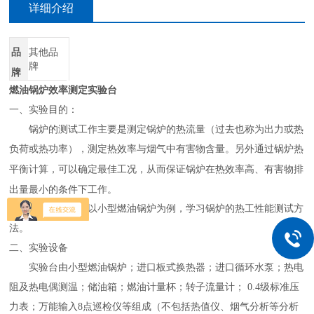
详细介绍
品
其他品
牌
牌
燃油锅炉效率测定实验台
一、实验目的：
锅炉的测试工作主要是测定锅炉的热流量（过去也称为出力或热
负荷或热功率），测定热效率与烟气中有害物含量。另外通过锅炉热
高、有害物排
平衡计算，可以确定最佳工况，从而保证锅炉在热效率
出量最小的条件下工作。
本试验以小型以小型燃油锅炉为例，学习锅炉的热工性能测试方
法。
二、实验设备
实验台由小型燃油锅炉；进口板式换热器；进口循环水泵；热电
阻及热电偶测温；储油箱；燃油计量杯；转子流量计；
0.4级标准压
力表；万能输入8点巡检仪等组成（不包括热值仪、烟气分析等分析