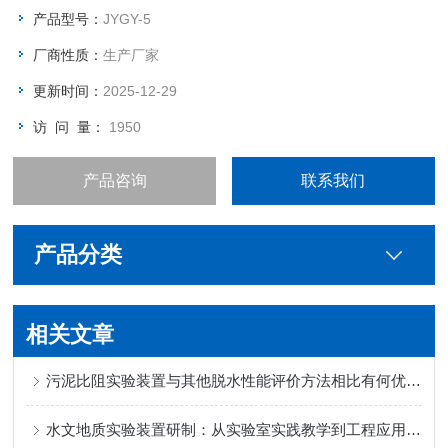
本试验以小型以小型燃油锅炉为例，学习锅炉的热工性能测试方
产品型号：
JYGY-5
法。
厂商性质：
生产厂家
更新时间：
2025-12-29
访 问 量：
1950
产品咨询
联系我们
产品分类
相关文章
污泥比阻实验装置与其他脱水性能评价方法相比有何优势？
水文地质实验装置研制：从实验室实践教学到工程应用的能力提升之路