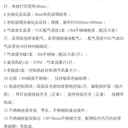
行、有效打印宽带48mm；
4.光催化反应器：8mm有机玻璃材质；
5.有机玻璃光催化反应柱：薄膜，紫外灯Ø20mm×600mm；
6.气体发生装置：VOC配气系统1套（304不锈钢材质，配压力表1
只，采用鼓泡挥发配气，采用酒精液体配气），配气系统VOC气体出
气浓度在30分钟内能稳定；
7.气体缓冲罐1套：304不锈钢（配压力表1只）；
8.漩涡风机1台：370W，气体流量计2只；
9.变频器1套：控制风机转矩调节风量大小；
10.台面（304镜面不锈钢）、拉丝银双色板标牌；
11.电源控制系统：双面亚光密纹喷塑电控箱1只、漏电保护器（德力
西）、带灯自锁按钮开关（正泰）、急停按钮开关（正泰）、线槽等
组成；
12.不锈钢连接管道、弯头，不锈钢快速连接件；
13.不锈钢框架实验台（38*38mm不锈钢方管、配脚轮均为万向轮带
禁锢脚）等组成。