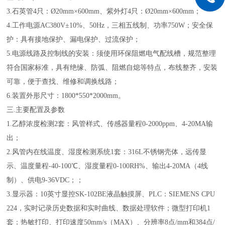
3.石英管4只：Ø20mm×600mm、紫外灯4只：Ø20mm×600mm；
4.工作电源AC380V±10%、50Hz，三相五线制、功率750W；安全保
护：具有接地保护、漏电保护、过流保护；
5.电源线路及控制线的安装：须使用环保阻燃电气配线槽，规范整理
符合国家标准，具有绝缘、防弧、阻燃自熄等特点，布线整齐，安装
可靠，便于查找、维修和调换线路；
6.装置外形尺寸：1800*550*2000mm。
三
.主要配置及参数
1.乙醇浓度检测2套：风管样式、传感器量程0-2000ppm、4-20MA输
出；
2.风管内在线温度、湿度检测系统1套：316L不锈钢壳体，远传显
示、温度量程-40-100℃、湿度量程0-100RH%、输出4-20MA（4线
制）、供电9-36VDC；；
3.显示器：10英寸显控SK-102BE液晶触摸屏、PLC：SIEMENS CPU
224，实时记录历史数据和实时曲线、数据处理软件；微型打印机1
套：热敏打印、打印速度50mm/s（MAX）、分辨率8点/mm和384点/