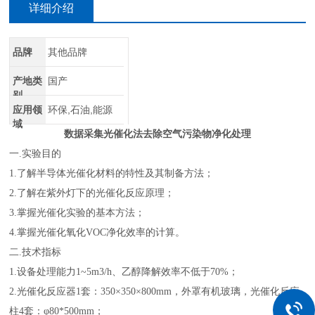
详细介绍
品牌
其他品牌
产地类
国产
别
应用领
环保,石油,能源
域
数据采集光催化法去除空气污染物净化处理
一
.实验目的
1.了解半导体光催化材料的特性及其制备方法；
2.了解在紫外灯下的光催化反应原理；
3.掌握光催化实验的基本方法；
4.掌握光催化氧化VOC净化效率的计算。
二
.技术指标
1.设备处理能力1~5m3/h、乙醇降解效率不低于70%；
2.光催化反应器1套：350×350×800mm，外罩有机玻璃，光催化反应
柱4套：φ80*500mm；