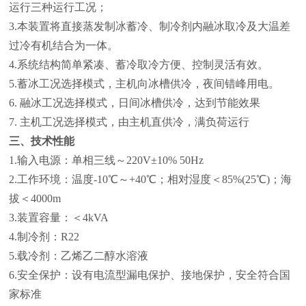
运行三种运行工况；
3.
本装置将直接蒸发制冰蓄冷、制冷剂内融冰取冷及大温差
过冷有机结合为一体。
4.
系统结构简单紧凑、蓄冷取冷方便、控制灵活有效。
5.蓄冰工况选择模式，主机向
冰槽供冷，夜间错峰用电。
6. 融冰工况选择模式，日间
冰槽供冷，达到节能效果
7. 主机工况选择模式，由主机直供冷，满负荷运行
三、技术性能
1.
输入电源：单相三线～
220V
±
10% 50Hz
2.
工作环境：温度
-10
℃～
+40
℃；相对湿度＜
85%(25
℃
)
；海
拔＜
4000m
3.
装置容量：＜
4kVA
4.
制冷剂：
R
22
5.
载冷剂：乙烯乙二醇水溶液
6.
安全保护：设有电流型漏电保护、接地保护，安全符合国
家标准