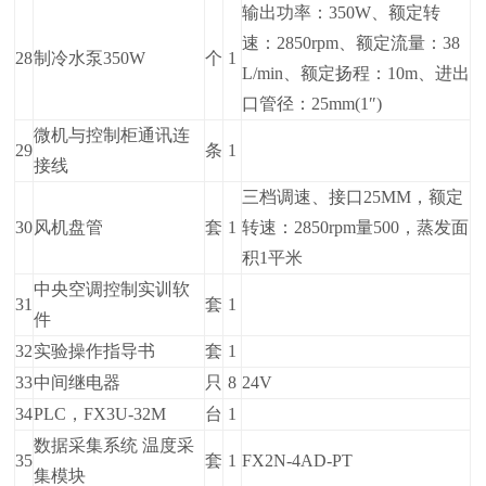
输出功率：350W、额定转
速：2850rpm、额定流量：38
28
制冷水泵350W
个
1
L/min、额定扬程：10m、进出
口管径：25mm(1″)
微机与控制柜通讯连
29
条
1
接线
三档调速、接口25MM，额定
30
风机盘管
套
1
转速：2850rpm量500，蒸发面
积1平米
中央空调控制实训软
31
套
1
件
32
实验操作指导书
套
1
33
中间继电器
只
8
24V
34
PLC，FX3U-32M
台
1
数据采集系统 温度采
35
套
1
FX2N-4AD-PT
集模块