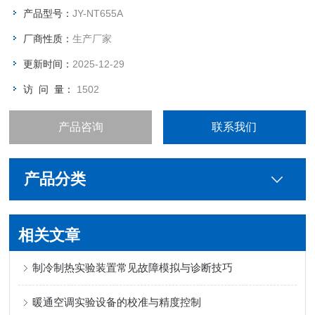
等课程的实践教学而开发设计的新型实训设备。整个装置采用直
产品型号：
JY-NT655A
接蒸发制冰系统，系统主要由制冷机组、蓄冰装置、空调末端装
厂商性质：
生产厂家
置。
更新时间：
2025-12-29
访 问 量：
1502
产品咨询
联系我们
产品分类
相关文章
制冷制热实验装置常见故障模拟与诊断技巧
暖通空调实验设备的校准与精度控制