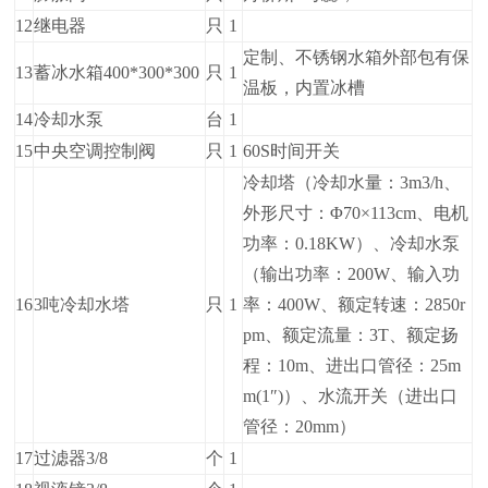
12
继电器
只
1
定制、不锈钢水箱外部包有保
13
蓄冰水箱400*300*300
只
1
温板，内置冰槽
14
冷却水泵
台
1
15
中央空调控制阀
只
1
60S时间开关
冷却塔（冷却水量：3m3/h、
外形尺寸：Φ70×113cm、电机
功率：0.18KW）、冷却水泵
（输出功率：200W、输入功
16
3吨冷却水塔
只
1
率：400W、额定转速：2850r
pm、额定流量：3T、额定扬
程：10m、进出口管径：25m
m(1″)）、水流开关（进出口
管径：20mm）
17
过滤器3/8
个
1