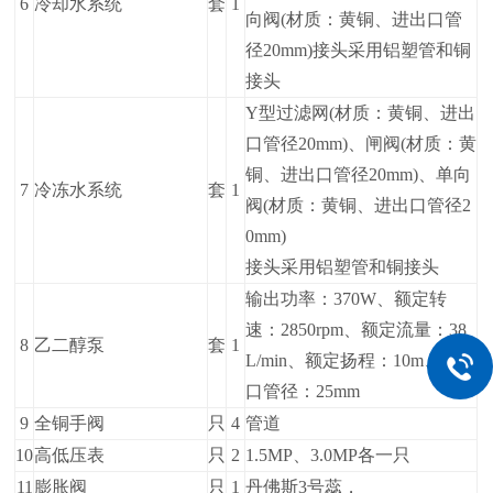
6
冷却水系统
套
1
向阀(材质：黄铜、进出口管
径20mm)接头采用铝塑管和铜
接头
Y型过滤网(材质：黄铜、进出
口管径20mm)、闸阀(材质：黄
铜、进出口管径20mm)、单向
7
冷冻水系统
套
1
阀(材质：黄铜、进出口管径2
0mm)
接头采用铝塑管和铜接头
输出功率：370W、额定转
速：2850rpm、额定流量：38
8
乙二醇泵
套
1
L/min、额定扬程：10m、进出
口管径：25mm
9
全铜手阀
只
4
管道
10
高低压表
只
2
1.5MP、3.0MP各一只
11
膨胀阀
只
1
丹佛斯3号蕊，