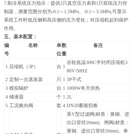
7.
制冷系统压力指示：提供
2
只真空压力表和
1
只双组压力控
制器，测量范围分别为
-0.1
～
1.5MPa
、
-0.1
～
3.5MPa,
可显示
系统工作时低压侧和高压侧的压力变化；对压缩机起到保护
作用。
五、基本配置：
编
名称
单
数
备注
号
位
量
谷轮低温300C半封闭压缩机3
1
压缩机（3P）
台
1
80V/50HZ
2
定制一次蒸发器
只
1
3P干式
3
模拟锅炉
台
1
1000W冬天供热
4
储液器
个
1
2L
5
工况换向阀
套
4
DN20蓄能切换
系Y型过滤网(材质：黄铜、进
出口管径20mm)、闸阀(材质：
黄铜、进出口管径20mm)、单