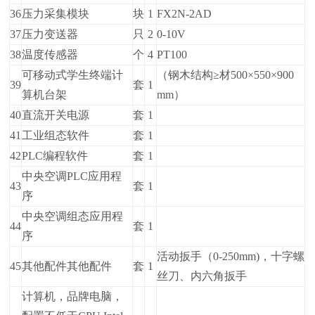
36
压力采集模块
块
1
FX2N-2AD
37
压力变送器
只
2
0-10V
38
温度传感器
个
4
PT100
可移动式学生终端计
（钢木结构≥材500×550×900
39
套
1
算机台架
mm）
40
直流开关电源
套
1
41
工业组态软件
套
1
42
PLC编程软件
套
1
中央空调PLC应用程
43
套
1
序
中央空调组态应用程
44
套
1
序
活动扳手（0-250mm)，十字螺
45
其他配件其他配件
套
1
丝刀、内六角扳手
计算机，品牌电脑，