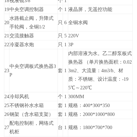
18
视液镜3/8
个
1
19
中央空调控制器
个
1
液晶屏，无遥控功能
水路截止阀，升降式
20
只
6
全铜水阀
手轮阀，全铜1/2
21
交流接触器
只
5
220V
22
冷凝器水炮
只
1
3P
内部溶液为水。乙二醇泵板式
换热器
（单片换热面积：0.02
中央空调板式换热器3
23
套
1
3m2、大流量：4m3/h、材
P
质：不锈钢、设计温度：-19
5℃～220℃
24
冷却风机
个
1
300MM
25
不锈钢补水水箱
套
1
规格：400*300*350
26
钢架（含水箱支架）
套
1
规格：2000*1000*800
配电控制柜，网络式
27
台
1
规格：1800*700*700
机柜