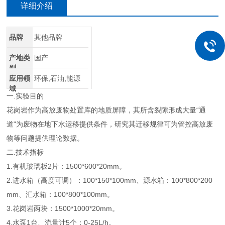
详细介绍
品牌
其他品牌
产地类
国产
别
应用领
环保,石油,能源
域
一.实验目的
花岗岩作为高放废物处置库的地质屏障，其所含裂隙形成大量“通
道"为废物在地下水运移提供条件，研究其迁移规律可为管控高放废
物等问题提供理论数据。
二.技术指标
1.有机玻璃板2片：1500*600*20mm。
2.进水箱（高度可调）：100*150*100mm、源水箱：100*800*200
mm、汇水箱：100*800*100mm。
3.花岗岩两块：1500*1000*20mm。
4.水泵1台、流量计5个：0-25L/h。