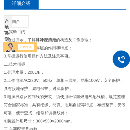
详细介绍
产
国产
地
一.实验目的
类
别
1.通过演示，了解
脉冲澄清池
的构造及工作原理；
2.观察矾花形成悬浮层的作用和特点；
3.掌握运行使用操作方法及注意事项。
二.技术指标
1.处理水量：200L/h；
2.工作电源AC220V、50Hz、单相三线制、功率100W，安全保护：
具有接地保护、漏电保护、过流保护；
3.电源线路及控制线的安装：须使用环保阻燃电气配线槽，规范整理
符合国家标准，具有绝缘、防弧、阻燃自熄等特点，布线整齐，安装
可靠，便于查找、维修和调换线路；
4.装置外形尺寸：900×550×2000mm。
三.主要配置及参数