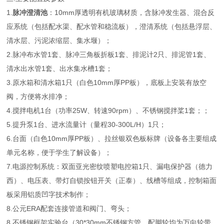
1.
脉冲澄清池
：10mm厚透明有机玻璃材质，含脉冲发生器、混合反
应系统（包括配水渠、配水管和稳流板），澄清系统（包括悬浮层、
清水层、污泥浓缩层、集水堰）；
2.脉冲布水管1套、脉冲三角板折板1套、排泥计2只、排泥管1套、
清水出水管1套、出水集水槽1套；
3.原水箱和清水箱1只（白色10mm厚PP板），底板上安装有放空
阀，方便将水排净；
4.搅拌电机1台（功率25W、转速90rpm）、不锈钢搅拌桨1套；；
5.提升泵1台、进水流量计（量程30-300L/H）1只；
6.台面（白色10mm厚PP板）、拉丝银双色板标牌（设备各主要组成
单元名称，便于学生了解设备）；
7.电源控制系统：双面亚光密纹喷塑电控箱1只、漏电保护器（德力
西）、电压表、带灯自锁按钮开关（正泰）、线槽等组成，控制箱面
板采用铝质凹字技术制作；
8.公元ERA配套连接管道和阀门、弯头；
8.不锈钢框架实验台（30*30mm不锈钢方管、配脚轮均为万向轮带