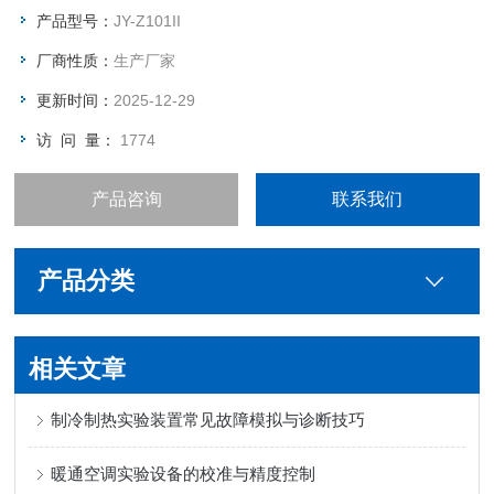
技术专业理论知识和专业实践技能，从事空调、制冷设备及系统
产品型号：
JY-Z101II
技术升级、改造设计、安装、调试、维护、维修、技术管理等方
厂商性质：
生产厂家
面的技
更新时间：
2025-12-29
访 问 量：
1774
产品咨询
联系我们
产品分类
相关文章
制冷制热实验装置常见故障模拟与诊断技巧
暖通空调实验设备的校准与精度控制