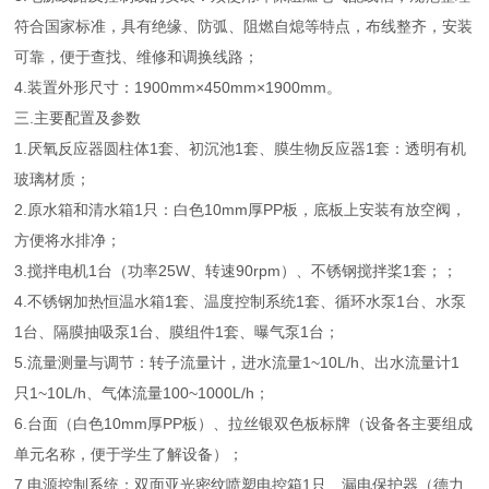
符合国家标准，具有绝缘、防弧、阻燃自熄等特点，布线整齐，安装
可靠，便于查找、维修和调换线路；
4.装置外形尺寸：1900mm×450mm×1900mm。
三.主要配置及参数
1.厌氧反应器圆柱体1套、初沉池1套、膜生物反应器1套：透明有机
玻璃材质；
2.原水箱和清水箱1只：白色10mm厚PP板，底板上安装有放空阀，
方便将水排净；
3.搅拌电机1台（功率25W、转速90rpm）、不锈钢搅拌桨1套；；
4.不锈钢加热恒温水箱1套、温度控制系统1套、循环水泵1台、水泵
1台、隔膜抽吸泵1台、膜组件1套、曝气泵1台；
5.流量测量与调节：转子流量计，进水流量1~10L/h、出水流量计1
只1~10L/h、气体流量100~1000L/h；
6.台面（白色10mm厚PP板）、拉丝银双色板标牌（设备各主要组成
单元名称，便于学生了解设备）；
7.电源控制系统：双面亚光密纹喷塑电控箱1只、漏电保护器（德力