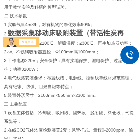
用于教学实验及科研的模型试验。
二.技术参数
1.实验气量4m3/h，对有机物的净化效率90%；
数据采集移动床吸附装置（带活性炭再
2.
生）
吸附温度：≤100℃、解吸温度：≤300℃、再生加热器功率：
2kw、不锈钢吸附器直径：Φ100mm高1000mm；
3.工作电源220V；安全保护：具有接地保护、漏电保护、过流保
护；功率3200W；
4.电气线路安装要求：布置线槽，电源线、控制线等线材规范整理，
具有绝缘、防弧、阻燃自熄等特点；
5.装置外形尺寸：2100mm×550mm×2300 mm。
三.主要配置
1.设备主体包括：冷却段、吸附段、隔热段、脱附段、料仓段，气提
系统等；
2.在线CO2气体浓度检测装置2套：风管样式、量程0-2000ppm、输
出4-20MA；