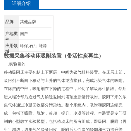
详细介绍
品牌
其他品牌
产地类
国产
别
应用领
环保,石油,能源
域
数据采集移动床吸附装置（带活性炭再生）
一.实验目的
移动吸附床主要包括上下两层，中间为锁气排料装置。在床层上部，
吸附剂不断向下移动与上升的气体逆流接触，完成污染气体的吸附。
在床层的中部，吸附剂在下降的过程中，经历了解吸再生阶段。然后
进入端冷却后通过气力输送返回到塔顶重新进行吸附。脱附下来的浓
集气体通过冷凝回收部分污染物。整个系统内，吸附和脱附连续完
成，包括了吸附、脱附，冷却，提升、冷凝等过程。本装置是专门研
制的小型教学实验模型，包括移动床的所有组成，即吸附、脱附（再
生）增浓，浓集气的冷凝回收，脱附后活性炭的冷却和气力提升等、