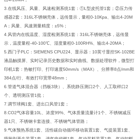
3.在线风压、风量、风速检测系统1套：①L型皮托管1套；②压力传
感器2套：316L不锈钢壳体，远传显示，量程0-10Kpa、输出4-20M
A；风量、风速测量精度：±5%；
4.风管内在线温度、湿度检测系统1套：316L不锈钢壳体，远传显
示，温度量程-40-100℃、湿度量程0-100RH%、输出4-20MA；
5.西门子PLC：SIEMENS CPU224、显示器：10英寸显控SK-102BE
液晶触摸屏、实时记录历史数据和实时曲线、数据处理软件，微型打
印机1套：热敏打印、打印速度50mm/s（MAX）、分辨率8点/mm和
384点/行、有效打印宽带48mm；
6.管道气体混合器（挡板3块）、系统静压测口2个、人工取样口2
个、透明测压管1批；
7.调节球阀1套、进出口风管1套；
8.CO2气体容量10L、浓度99%、气体质量流量计1个、不锈钢减压
器1只、不锈钢卡套连接、不锈钢气体管路；
9.气体预热系统1套、活性碳自动循环移动装置1套、气提装置1套、
吸附剂再生装置1套、进气电磁阀1套、气动装料装置1套、气动卸料