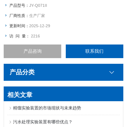
附。脱附下来的浓集气体通过冷凝回收部分污染物。
产品型号：
JY-Q071II
厂商性质：
生产厂家
更新时间：
2025-12-29
访 问 量：
2216
产品咨询
联系我们
产品分类
相关文章
精馏实验装置的市场现状与未来趋势
污水处理实验装置有哪些优点？