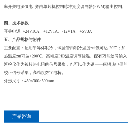
率开关电源供电, 并由单片机控制脉冲宽度调制器(PWM)输出控制。
四、技术参数
开关电源: +24V10A、+12V1A、-12V1A、+5V3A
五、产品规格与附件
主要配置：
配用半导体制冷，试验管内制冷温度zui低可达-20℃；加
热温度zui可达+200℃。高精度PID温度调节控温。配有万能信号输入
巡检仪作为被校热电阻的信号采集，也可以作为铜——康铜热电偶的
校正信号采集，高精度数字电桥。
外形尺寸：450×300×500mm
产品咨询