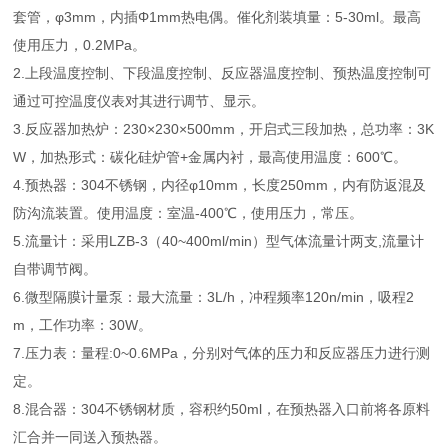
套管，φ3mm，内插Φ1mm热电偶。催化剂装填量：5-30ml。最高
使用压力，0.2MPa。
2.上段温度控制、下段温度控制、反应器温度控制、预热温度控制可
通过可控温度仪表对其进行调节、显示。
3.反应器加热炉：230×230×500mm，开启式三段加热，总功率：3K
W，加热形式：碳化硅炉管+金属内衬，最高使用温度：600℃。
4.预热器：304不锈钢，内径φ10mm，长度250mm，内有防返混及
防沟流装置。使用温度：室温-400℃，使用压力，常压。
5.流量计：采用LZB-3（40~400ml/min）型气体流量计两支,流量计
自带调节阀。
6.微型隔膜计量泵：最大流量：3L/h，冲程频率120n/min，吸程2
m，工作功率：30W。
7.压力表：量程:0~0.6MPa，分别对气体的压力和反应器压力进行测
定。
8.混合器：304不锈钢材质，容积约50ml，在预热器入口前将各原料
汇合并一同送入预热器。