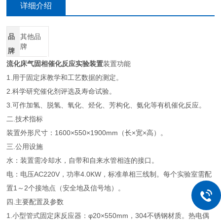
详细介绍
品
其他品
牌
牌
流化床气固相催化反应实验装置
装置功能
1.用于固定床教学和工艺数据的测定。
2.科学研究催化剂评选及寿命试验。
3.可作加氢、脱氢、氧化、烃化、芳构化、氨化等有机催化反应。
二.技术指标
装置外形尺寸：1600×550×1900mm（长×宽×高）。
三.公用设施
水：装置需冷却水，自带和自来水管相连的接口。
电：电压AC220V，功率4.0KW，标准单相三线制。每个实验室需配
置1～2个接地点（安全地及信号地）。
四.主要配置及参数
1.小型管式固定床反应器：φ20×550mm，304不锈钢材质。热电偶