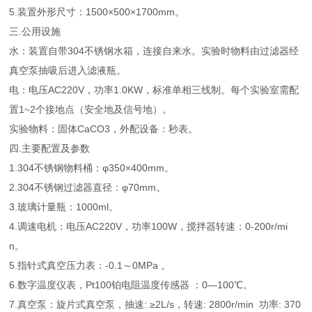
5.装置外形尺寸：1500×500×1700mm。
三.公用设施
水：装置自带304不锈钢水箱，连接自来水。实验时物料由过滤器经
真空泵抽吸后进入滤液瓶。
电：电压AC220V，功率1.0KW，标准单相三线制。每个实验室需配
置1~2个接地点（安全地及信号地）。
实验物料：固体CaCO3，外配设备：秒表。
四.主要配置及参数
1.304不锈钢物料桶：φ350×400mm。
2.304不锈钢过滤器直径：φ70mm。
3.玻璃计量瓶：1000ml。
4.调速电机：电压AC220V，功率100W，搅拌器转速：0-200r/mi
n。
5.指针式真空压力表：-0.1～0MPa 。
6.数字温度仪表，Pt100铂电阻温度传感器 ：0—100℃。
7.真空泵：旋片式真空泵，抽速: ≥2L/s，转速: 2800r/min 功率: 370