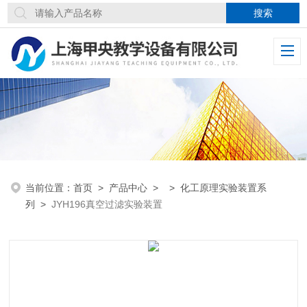
当前位置：
首页
>
产品中心
> >
化工原理实验装置系
列
>
JYH196真空过滤实验装置