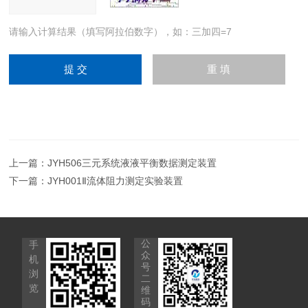
请输入计算结果（填写阿拉伯数字），如：三加四=7
上一篇：
JYH506三元系统液液平衡数据测定装置
下一篇：
JYH001Ⅱ流体阻力测定实验装置
公
手
众
机
号
浏
二
览
维
码