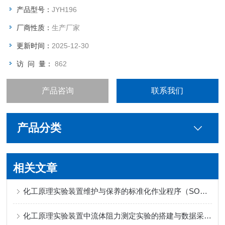
4.测定不同条件（真空度、滤液浓度、不同料浆）下的恒压抽滤
产品型号：
JYH196
常数。
厂商性质：
生产厂家
更新时间：
2025-12-30
访 问 量：
862
产品咨询
联系我们
产品分类
相关文章
化工原理实验装置维护与保养的标准化作业程序（SOP）制定
化工原理实验装置中流体阻力测定实验的搭建与数据采集方法