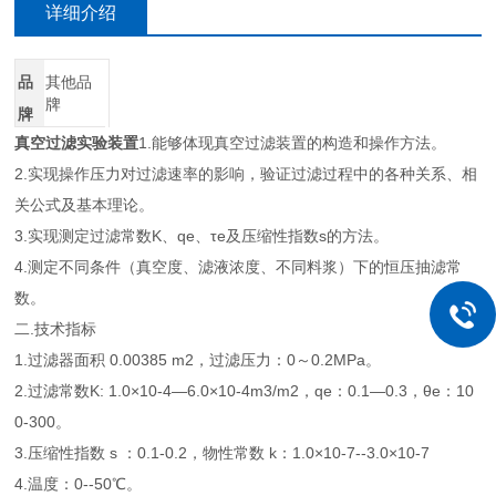
详细介绍
品
其他品
牌
牌
真空过滤实验装置
1.能够体现真空过滤装置的构造和操作方法。
2.实现操作压力对过滤速率的影响，验证过滤过程中的各种关系、相
关公式及基本理论。
3.实现测定过滤常数K、qe、τe及压缩性指数s的方法。
4.测定不同条件（真空度、滤液浓度、不同料浆）下的恒压抽滤常
数。
二.技术指标
1.过滤器面积 0.00385 m2，过滤压力：0～0.2MPa。
2.过滤常数K: 1.0×10-4—6.0×10-4m3/m2，qe：0.1—0.3，θe：10
0-300。
3.压缩性指数 s ：0.1-0.2，物性常数 k：1.0×10-7--3.0×10-7
4.温度：0--50℃。