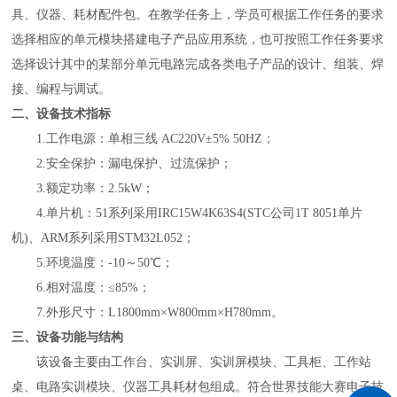
具、仪器、耗材配件包。在教学任务上，学员可根据工作任务的要求
选择相应的单元模块搭建电子产品应用系统，也可按照工作任务要求
选择设计其中的某部分单元电路完成各类电子产品的设计、组装、焊
接、编程与调试。
二、设备技术指标
1.
工作电源：单相三线
AC220V±5% 50HZ
；
2.
安全保护：漏电保护、过流保护
；
3.
额定功率：
2.5kW
；
4.
单片机：
51系列采用IRC15W4K63S4(STC公司1T 8051单片
机)、ARM系列采用
STM32L052
；
5.
环境温度：
-10～50℃
；
6.
相对温度：
≤85%
；
7.
外形尺寸：
L1800mm×W800mm×H780mm
。
三、设备
功能与结构
该设备主要由工作台、实训屏、实训屏模块、工具柜、
工作站
桌、电路实训模块、仪器工具耗材包组成。符合世界技能大赛电子技