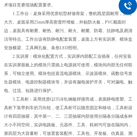
术项目竞赛现场配置要求。
1.
工作台：桌身采用优质铝型材做骨架，整机既坚固耐用，美观
大方。桌面采用
25mm厚高密度纤维板，外贴防火板，PVC截面封
边，桌面具有耐磨、耐热、耐污、耐火、耐菌、防霉、抗静电及易清
洁等特点。工作台设有防静电配套装置，桌面上方有实训屏、模块盒
安放横梁、工具网孔板、条形LED照明。
2.
实训屏：模块化配置方式，实训屏内部配工业插座，任何安装
在实训屏面板上的模块只需插上电源就可使用，模块间内部无任何联
系，可独立使用。模块包括直流电源模块、示波器模块、函数信号发
生器模块、电源控制器模块等，并设有漏电保护开关，可对漏电、触
电、过流、短路进行保护。
3.
工具柜：采用优质
Q235冷轧钢板焊接而成，表面静电喷塑。工
具柜下装带刹车的万向轮，使工具柜可以随意固定和移动，工具柜设
计有四层抽屉，其中第一、二、三层抽屉内部使用分隔条分隔成各种
大小不同空间，实训电路板、元器件、工具、耗材均可放在隔间内，
第四层为大容量柜，可放置套装配件、工具包、开发板、仿真器、测