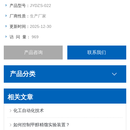
校、职业院校在国家职业资格目录中电子通信行业相关工种的技
产品型号：
JYDZS-022
能考核鉴定，也可用于电子技术基础及设计、单片机原理及应
厂商性质：
生产厂家
用。
更新时间：
2025-12-30
访 问 量：
969
产品咨询
联系我们
产品分类
相关文章
化工自动化技术
如何控制甲醇精馏实验装置？