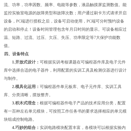
流、功率，功率因数、频率、电能等参数，液晶触摸屏监测数值。能
监控实验室电源的故障类型和故障次数；用户通过刷卡方式请求开启
设备，PC端进行授权之后，设备可启动使用，PC端可分时预约设备
的启动和停止！设备时间管理包含年月日时间的显示。可设备相应过
温、短路、过流、过压、欠压、失压、功率限定等7大保护功能数
值。
四、设备特点
1.
开放式设计
：
可根据实训考核课题在可编程器件库及电子元件
库中选择合适的电子器件，利用配置的实训工具及检测仪器进行设计
与制作。
2.
模具化运用
：
可编程器件单元板库、电子元件库、实训工具
库、分类清晰，摆放整齐。
3.
积木式理念
：
根据可编程器件电子产品的技术应用分类，配置
有一百种左右单元模块，可按照工作任务书的要求选择相应的单元模
块组成控制电路。
4.
巧妙的组合
：
实训电路模块配置丰富，各模块可以根据实验内