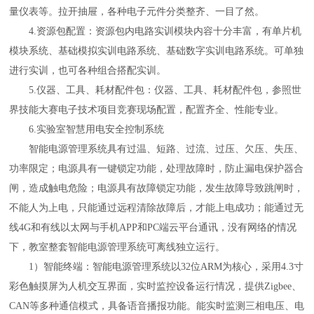
量仪表等。拉开抽屉，各种电子元件分类整齐、一目了然。
4.
资源包配置：资源包内电路实训模块内容十分丰富，有单片机
模块系统、基础模拟实训电路系统、基础数字实训电路系统。可单独
进行实训，也可各种组合搭配实训。
5.
仪器、工具、耗材配件包：仪器、工具、耗材配件包，参照世
界技能大赛电子技术项目竞赛现场配置，配置齐全、性能专业。
6.
实验室智慧用电安全控制系统
智能电源管理系统具有过温、短路、过流、过压、欠压、失压、
功率限定；电源具有一键锁定功能，处理故障时，防止漏电保护器合
闸，造成触电危险；电源具有故障锁定功能，发生故障导致跳闸时，
不能人为上电，只能通过远程清除故障后，才能上电成功；能通过无
线
4G和有线以太网与手机APP和PC端云平台通讯，没有网络的情况
下，教室整套智能电源管理系统可离线独立运行。
1）智能终端：智能电源管理系统以32位ARM为核心，采用4.3寸
彩色触摸屏为人机交互界面，实时监控设备运行情况，提供Zigbee、
CAN等多种通信模式，具备语音播报功能。能实时监测三相电压、电