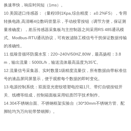
换速率快，响应时间短（1ms）。
10.美国进口传感器：（量程0到1Kpa,综合精度： ±0.2%FS），专用
转换电路,高清晰4位数码管显示，手动校零按钮（调节方便，保证测
量准确度），差压传感器采集板与主控制器之间采用RS 485通讯模
式、Modbus-RTU通讯协议，可有效滤除工模信号干扰保证数据传输
的准确性。
11.低噪音循环防腐水泵：220~240V/50HZ,80W，最高扬程：3.8
m，输出流量：5000L/h，输送流体最高温度为35℃。
12.流量信号采集器、实时数显1级精度流量仪，所有数据由带标准信
号的液晶屏同屏显示，便于观察每个数据的即时变化。
13.电源控制系统：双面亚光密纹喷塑电控箱1只、带灯自锁按钮开
关、线槽等组成，控制箱面板采用铝质凹字技术制作。
14.304不锈钢台面、不锈钢框架实验台（30*30mm不锈钢方管、配
脚轮均为万向轮带禁锢脚）。