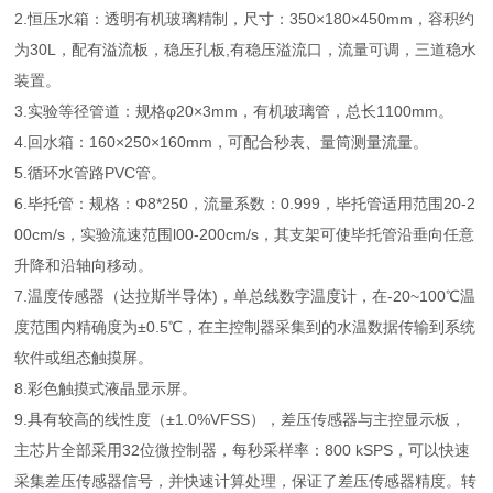
2.恒压水箱：透明有机玻璃精制，尺寸：350×180×450mm，容积约
为30L，配有溢流板，稳压孔板,有稳压溢流口，流量可调，三道稳水
装置。
3.实验等径管道：规格φ20×3mm，有机玻璃管，总长1100mm。
4.回水箱：160×250×160mm，可配合秒表、量筒测量流量。
5.循环水管路PVC管。
6.毕托管：规格：Φ8*250，流量系数：0.999，毕托管适用范围20-2
00cm/s，实验流速范围l00-200cm/s，其支架可使毕托管沿垂向任意
升降和沿轴向移动。
7.温度传感器（达拉斯半导体)，单总线数字温度计，在-20~100℃温
度范围内精确度为±0.5℃，在主控制器采集到的水温数据传输到系统
软件或组态触摸屏。
8.彩色触摸式液晶显示屏。
9.具有较高的线性度（±1.0%VFSS），差压传感器与主控显示板，
主芯片全部采用32位微控制器，每秒采样率：800 kSPS，可以快速
采集差压传感器信号，并快速计算处理，保证了差压传感器精度。转