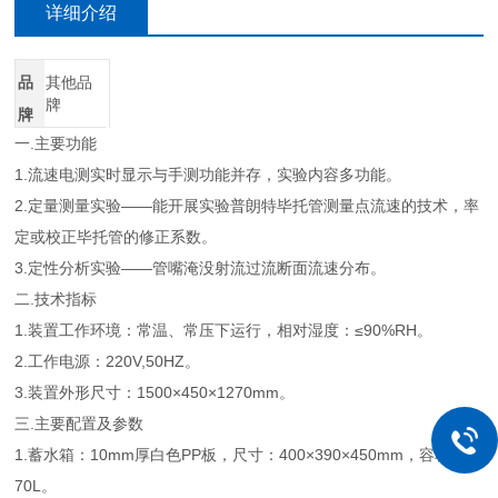
详细介绍
品
其他品
牌
牌
一.主要功能
1.流速电测实时显示与手测功能并存，实验内容多功能。
2.定量测量实验——能开展实验普朗特毕托管测量点流速的技术，率
定或校正毕托管的修正系数。
3.定性分析实验——管嘴淹没射流过流断面流速分布。
二.技术指标
1.装置工作环境：常温、常压下运行，相对湿度：≤90%RH。
2.工作电源：220V,50HZ。
3.装置外形尺寸：1500×450×1270mm。
三.主要配置及参数
1.蓄水箱：10mm厚白色PP板，尺寸：400×390×450mm，容积约为
70L。