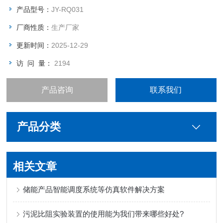
燃气（贫气，正常气和富气）的本生灯形式，本实验台配备
产品型号：
JY-RQ031
0.5mm喷嘴，可用来测量液化石油气的热值；
厂商性质：
生产厂家
更新时间：
2025-12-29
访 问 量：
2194
产品咨询
联系我们
产品分类
相关文章
储能产品智能调度系统等仿真软件解决方案
污泥比阻实验装置的使用能为我们带来哪些好处?