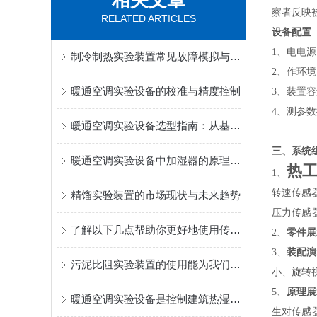
相关文章
察者反映
RELATED ARTICLES
设备配置
1、电电源：
制冷制热实验装置常见故障模拟与诊断技巧
2、作环境
暖通空调实验设备的校准与精度控制
3、装置容
4、测参
暖通空调实验设备选型指南：从基础到进阶
三、系统
暖通空调实验设备中加湿器的原理与控制技术
热
1、
转速传感
精馏实验装置的市场现状与未来趋势
压力传感
了解以下几点帮助你更好地使用传热实验装置
2、
零件展
3
、
装配演
污泥比阻实验装置的使用能为我们带来哪些好处?
小、旋转
5、
原理展
暖通空调实验设备是控制建筑热湿环境和空气品质的必要设备
生对传感