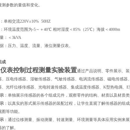
被测参数的量值和变化。
单相交流220V±10% 50HZ
：环境温度范围为-5～＋40℃ 相对湿度＜85%（25℃）海拔＜4000m
量：＜3kVA
数据：压力、温度、流量、液位测量仪表。
组成
工仪表控制过程测量实验装置
通过产品说明、零件展示、装
器、压电传感器、湿敏传感器、气敏传感器、电涡流传感器、磁电传感器
器、光纤位移传感器、光电转速传感器、集成温度传感器、K型热电偶、E型热
示
：单独展示传感器的各个组成元件，观察零件的结构、材质以及材质类
示
：以真实的形式展示传感器的装配过程，让学生直观了解传感器的组成
视图等功能。
示
：通过位移测量、振动测量、转速测量、环境测量等具体应用实例来展
器的了解。