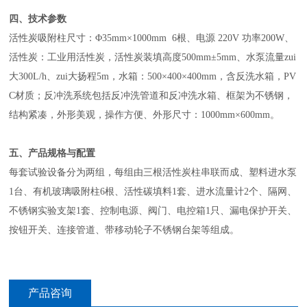
四、技术参数
活性炭吸附柱尺寸：Φ35mm×1000mm 6根、电源 220V 功率200W、
活性炭：工业用活性炭，活性炭装填高度
500mm±5mm
、水泵流量zui
大300L/h、zui大扬程5m，水箱：500×400×400mm，含反洗水箱，PV
C材质；反冲洗系统包括反冲洗管道和反冲洗水箱、框架为不锈钢，
结构紧凑，外形美观，操作方便、外形尺寸：1000mm×600mm。
五、产品规格与配置
每套试验设备分为两组，每组由三根活性炭柱串联而成、塑料进水泵
1台、有机玻璃吸附柱6根、活性碳填料1套、进水流量计2个、隔网、
不锈钢实验支架1套、控制电源、阀门、电控箱1只、漏电保护开关、
按钮开关、连接管道、带移动轮子不锈钢台架等组成。
产品咨询