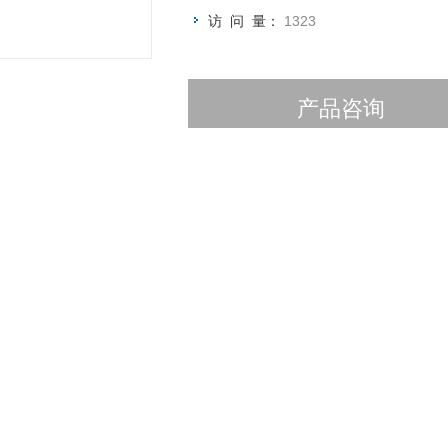
访 问 量：
1323
产品咨询
介绍
其他品牌
产地类别
国产
域
环保,石油,能源
的
一种改良的活性污泥法，其曝气池呈封闭的沟渠型，污水和活性污泥混合
备。通过本实验希望达到以下目的：
氧化沟的内部构造。