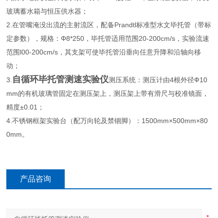
玻璃蓄水箱与恒压供水器；
2.在管嘴淹没出流的主射流区，配备Prandtl标准型水文毕托管（带标
定参数），规格：Φ8*250，毕托管适用范围20-200cm/s，实验流速
范围l00-200cm/s，其支架可使毕托管沿垂向任意升降和沿轴向移
动；
自循环毕托管测速实验仪
3.
测压系统：测压计由4根外径Ф10
mm的有机玻璃管固定在测压架上，测压架上带有滑尺与校准镜面，
精度±0.01；
4.不锈钢框架实验台（配万向轮及禁锢脚）：1500mm×500mm×80
0mm。
产品咨询