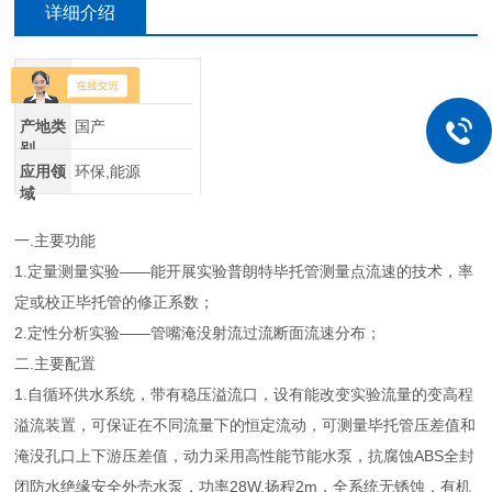
详细介绍
品牌
其他品牌
产地类
国产
别
应用领
环保,能源
域
一.主要功能
1.定量测量实验——能开展实验普朗特毕托管测量点流速的技术，率
定或校正毕托管的修正系数；
2.定性分析实验——管嘴淹没射流过流断面流速分布；
二.主要配置
1.自循环供水系统，带有稳压溢流口，设有能改变实验流量的变高程
溢流装置，可保证在不同流量下的恒定流动，可测量毕托管压差值和
淹没孔口上下游压差值，动力采用高性能节能水泵，抗腐蚀ABS全封
闭防水绝缘安全外壳水泵，功率28W,扬程2m，全系统无锈蚀，有机