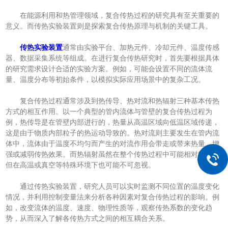
在能源利用和热管理领域，复合传热过程的研究具有至关重要的
意义。而传热实验装置则是探索复合传热原理与机制的关键工具。
传热实验装置
通常由实验平台、加热元件、冷却元件、温度传感
器、数据采集系统等组成。在进行复合传热研究时，首先要根据具体
的研究需求设计合适的实验方案。例如，可能会设置不同的流体流
量、温度分布等初始条件，以模拟实际应用场景中的复杂工况。
复合传热过程通常涉及到热传导、热对流和热辐射三种基本传热
方式的相互作用。以一个典型的管内流体与管壁的复合传热过程为
例，热传导是在管壁内部进行的，热量从高温区域向低温区域传递，
这是由于物质内部粒子的热运动导致的。热对流则主要发生在管内流
体中，流体由于温度不均匀而产生的对流作用会带走或带来热量，增
强或减弱传热效果。而热辐射虽然在整个传热过程中可能相对较小，
但在高温或真空等特殊环境下也可能不可忽视。
通过传热实验装置，研究人员可以实时监测不同位置的温度变化
情况，并利用控制变量法来分析各种因素对复合传热过程的影响。例
如，改变流体的温度、速度、物理性质等，观察传热系数的变化趋
势，从而深入了解各传热方式之间的相互耦合关系。